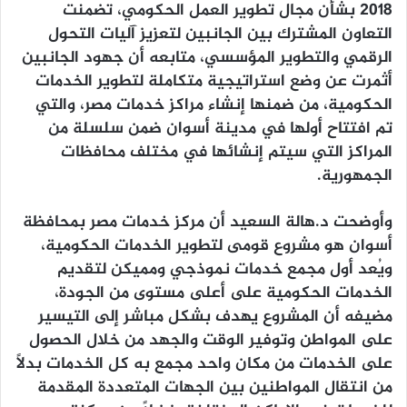
2018 بشأن مجال تطوير العمل الحكومي، تضمنت
التعاون المشترك بين الجانبين لتعزيز آليات التحول
الرقمي والتطوير المؤسسي، متابعه أن جهود الجانبين
أثمرت عن وضع استراتيجية متكاملة لتطوير الخدمات
الحكومية، من ضمنها إنشاء مراكز خدمات مصر، والتي
تم افتتاح أولها في مدينة أسوان ضمن سلسلة من
المراكز التي سيتم إنشائها في مختلف محافظات
الجمهورية.
وأوضحت د.هالة السعيد أن مركز خدمات مصر بمحافظة
أسوان هو مشروع قومى لتطوير الخدمات الحكومية،
ويُعد أول مجمع خدمات نموذجي ومميكن لتقديم
الخدمات الحكومية على أعلى مستوى من الجودة،
مضيفه أن المشروع يهدف بشكل مباشر إلى التيسير
على المواطن وتوفير الوقت والجهد من خلال الحصول
على الخدمات من مكان واحد مجمع به كل الخدمات بدلًا
من انتقال المواطنين بين الجهات المتعددة المقدمة