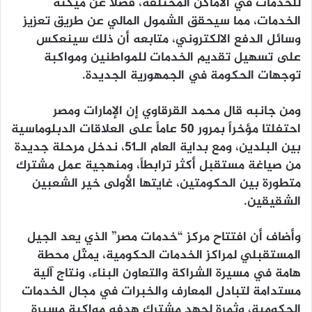
للخدمات في الاماكن المختلفة، فضلًا عن ميكنة
الخدمات، مما سيحقق الشمول المالي عن طريق تعزيز
وسائل الدفع الالكتروني، متابعه أن ذلك سينعكس
على تسهيل تقديم الخدمات للمواطنين ومواكبة
توجهات الحكومة في الجمهورية الجديدة.
ومن جانبه قال محمد القرقاوي إن الإمارات ومصر
احتفلتا مؤخراً بمرور 50 عاماً على العلاقات الدبلوماسية
بين البلدين، ومع بداية العام الـ51، ندخل مرحلة جديدة
من صياغة مستقبل أكثر ترابطاً، ومنهجية عمل مشترك
متطورة بين الحكومتين، غايتها الأولى خير الشعبين
الشقيقين.
وأضاف أن افتتاح مركز “خدمات مصر” الذي يعد الجيل
المستقبلي لمراكز الخدمات الحكومية، يمثّل محطة
هامة في مسيرة الشراكة والتعاون البناء، ونتاج آلية
مستدامة لتبادل المعارف والخبرات في مجال الخدمات
الحكومية، وثمرة لجهد مشترك هدفه مواكبة مسيرة