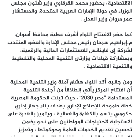
الاقتصادية، بحضور محمد القرقاوي وزير شئون مجلس
الوزراء في دولة الإمارات العربية المتحدة، والمستشار
عمر مروان وزير العدل .
كما حضر الافتتاح اللواء أشرف عطية محافظ أسوان،
م.إبراهيم سرحان رئيس مجلس الإدارة والعضو المنتدب
لشركة إى فاينانس للاستثمارات المالية والرقمية،
وبمشاركة قيادات وزارتى التنمية المحلية والتخطيط
والتنمية الاقتصادية .
ومن جانبه أكد اللواء هشام آمنة وزير التنمية المحلية
أن افتتاح المركز يأتي إنطلاقاً من أجندة التنمية
المستدامة “مصر 2030″، حيث تبنت الحكومة المصرية
خطة طموحة للإصلاح الإداري بهدف بناء جهاز إداري
حكومي يتسم بالكفاءة والفعالية ، ويتميز بالقدرة على
الاستجابة لاحتياجات المواطنين على نحو يضمن
تحسين تقديم الخدمات العامة وحوكمتها ، وتعزيز