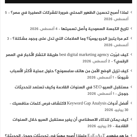
لماذا أصبح تحسين الظهور المحلي ضرورة للشركات الصغيرة في مصر؟
5
أغسطس، 2026
تاريخ الكبسة السعودية وأصل تسميتها
4 أغسطس، 2026
كم مرة يتبرز الجرو يوميًا؟ وما العلامات التي تدل على وجود مشكلة؟
3
أغسطس، 2026
كيف غيّرت best digital marketing agency طريقة انتشار الأخبار في العصر
الرقمي؟
2 أغسطس، 2026
كيف تزيل الوضع الآمن من هاتف سامسونج؟ حلول عملية لأكثر الأسباب
شيوعًا
1 أغسطس، 2026
مستقبل السيو SEO في السنوات القادمة وكيف تستعد لتحديثات
جوجل
1 أغسطس، 2026
أفضل أدوات Keyword Gap Analysis لاكتشاف فرص كلمات منافسيك
30 يوليو، 2026
كيف يمكن للذكاء الاصطناعي أن يغير مستقبل السيو خلال السنوات
القادمة
29 يوليو، 2026
ما هو مفهوم E-E-A-T ولماذا أصبح مهمًا في تحديثات جوجل الحديثة؟