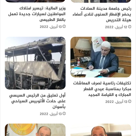
وزير المالية: تيسير امتلاك
رئيس جامعة مدينة السادات
المواطنين لسيارات جديدة تعمل
يحضر الإفطار السنوى لنادى أعضاء
بالغاز الطبيعى
هيئة التدريس
13 أبريل، 2022
12 أبريل، 2022
تكليفات رئاسية لصرف المعاشات
مبكرا بمناسبة عيدي الفطر
المبارك و القيامة المجيد
أول تعليق من الرئيس السيسي
على حادث الأتوبيس السياحي
13 أبريل، 2022
بأسوان
13 أبريل، 2022