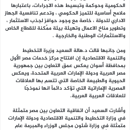
الحكومية وحوكمة وتبسيط هذه الاجراءات، باعتبارها
ملامح أساسية للتميز الحكومي ، وتدعم تنافسية الجهاز
الاداري للدولة ، خاصة مع وجود حوافز لجذب الاستثمار ،
وتطوير مناخ الاعمال وتهيئة بيئة ممِّكنة للقطاع الخاص
والاستثمارات الوطنية والخارجية .
ومن جانبها قالت د.هالة السعيد وزيرة التخطيط
والتنمية الاقتصادية إن افتتاح مركز خدمات مصر الأول
بمحافظة أسوان يعكس عمق التعاون بين جمهورية
مصر العربية ودولة الإمارات العربية المتحدة، ويعكس
الحيوية والطبيعة الخاصة التي تتسم بها العلاقات
المصرية الإماراتية التي تؤكد دائماً انها نموذجًا
للعلاقات العربية العربية.
وأشارت السعيد أن اتفاقية التعاون بين مصر متمثلة
في وزارة التخطيط والتنمية الاقتصادية ودولة الإمارات
متمثلة في وزارة شئون مجلس الوزراء والمبرمة عام