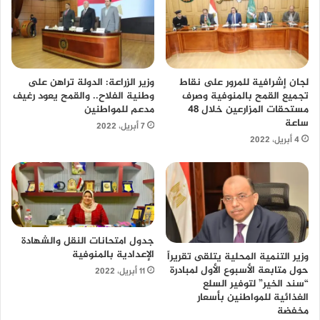
لجان إشرافية للمرور على نقاط
وزير الزراعة: الدولة تراهن على
تجميع القمح بالمنوفية وصرف
وطنية الفلاح.. والقمح يعود رغيف
مستحقات المزارعين خلال 48
مدعم للمواطنين
ساعة
7 أبريل، 2022
4 أبريل، 2022
جدول امتحانات النقل والشهادة
الإعدادية بالمنوفية
وزير التنمية المحلية يتلقى تقريراً
حول متابعة الأسبوع الأول لمبادرة
11 أبريل، 2022
“سند الخير” لتوفير السلع
الغذائية للمواطنين بأسعار
مخفضة