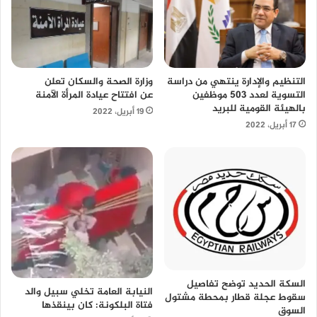
التنظيم والإدارة ينتهي من دراسة
وزارة الصحة والسكان تعلن
التسوية لعدد 503 موظفين
عن افتتاح عيادة المرأة الآمنة
بالهيئة القومية للبريد
19 أبريل، 2022
17 أبريل، 2022
السكة الحديد توضح تفاصيل
النيابة العامة تخلي سبيل والد
سقوط عجلة قطار بمحطة مشتول
فتاة البلكونة: كان بينقذها
السوق