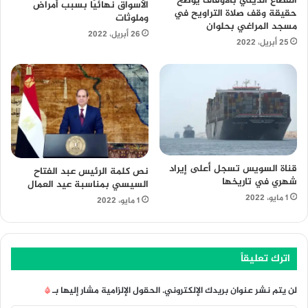
القطاع الديني بالأوقاف يوضح
الأسواق نهائيًا بسبب أمراض
حقيقة وقف صلاة التراويح في
وملوثات
مسجد المراغي بحلوان
26 أبريل، 2022
25 أبريل، 2022
قناة السويس تسجل أعلى إيراد
نص كلمة الرئيس عبد الفتاح
شهري في تاريخها
السيسي بمناسبة عيد العمال
1 مايو، 2022
1 مايو، 2022
اترك تعليقاً
لن يتم نشر عنوان بريدك الإلكتروني.
الحقول الإلزامية مشار إليها بـ
*