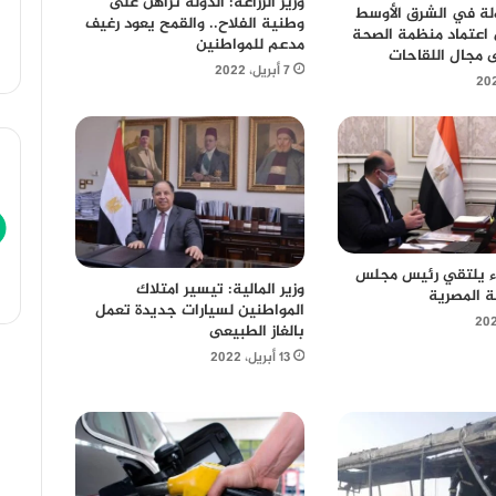
وزير الزراعة: الدولة تراهن على
لة في الشرق الأوسط
وطنية الفلاح.. والقمح يعود رغيف
اعتماد منظمة الصحة
مدعم للمواطنين
ى مجال اللقاحات
7 أبريل، 2022
اء يلتقي رئيس مجلس
وزير المالية: تيسير امتلاك
صة المصرية
المواطنين لسيارات جديدة تعمل
بالغاز الطبيعى
13 أبريل، 2022