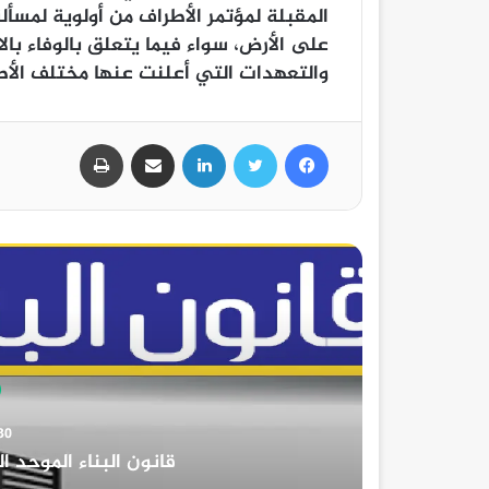
المقبلة لمؤتمر الأطراف من أولوية لمسأ
على الأرض، سواء فيما يتعلق بالوفاء بالا
والتعهدات التي أعلنت عنها مختلف الأطر
فيسبوك
تويتر
لينكدإن
مشاركة عبر البريد
طباعة
ة
دد الأدوار المسموح بها