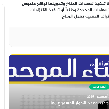
لة تنفيذ تعهدات المناخ وتحويلها لواقع ملموس
سهامات المحددة وطنياً أو تنفيذ الالتزامات
اف المعنية بعمل المناخ.
أقرأ التالي
أخبار عامة
30 أغسطس، 2025
دور ادارة الموارد البشرية في المؤسسات التعليم