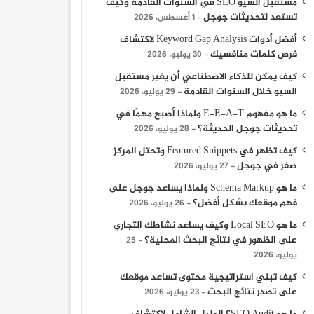
مستقبل السيو SEO في السنوات القادمة وكيف
تستعد لتحديثات جوجل
1 أغسطس، 2026
أفضل أدوات Keyword Gap Analysis لاكتشاف
فرص كلمات منافسيك
30 يوليو، 2026
كيف يمكن للذكاء الاصطناعي أن يغير مستقبل
30 أغسطس، 2025
30 أغسطس، 2025
السيو خلال السنوات القادمة
أهمية التحليل والبيانات في تطوير استراتيجيات التسويق الإلكتروني
أساسيات تصميم المواقع: كيف تبدأ في بناء موقع إلكتروني ناجح
لماذا تحتاج الشركات إلى خدمات السيو لتحقيق النجاح الرقمي
29 يوليو، 2026
ما هو مفهوم E-E-A-T ولماذا أصبح مهمًا في
تحديثات جوجل الحديثة؟
28 يوليو، 2026
كيف تظهر في Featured Snippets وتحتل المركز
صفر في جوجل
27 يوليو، 2026
ما هو Schema Markup ولماذا يساعد جوجل على
فهم موقعك بشكل أفضل؟
26 يوليو، 2026
ما هو Local SEO وكيف يساعد نشاطك التجاري
على الظهور في نتائج البحث المحلية؟
25
يوليو، 2026
كيف تبني استراتيجية محتوى تساعد موقعك
على تصدر نتائج البحث
23 يوليو، 2026