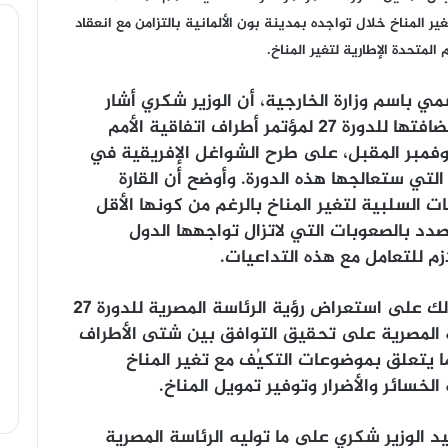
غير المناخ خلال تواجده بمدينة بون الألمانية بالتزامن مع انعقاد
 باسم وزارة الخارجية، أن الوزير شكري أشار
خلال اللقاء إلى حرص مصر، في ضوء استضافتها للدورة ٢٧ لمؤتمر أطراف اتفاقية الأمم
نوفمبر المقبل، على طرح الشواغل الإفريقية في
تي ستعالجها هذه الدورة. وأوضح أن القارة
يات السلبية لتغير المناخ بالرغم من كونها الأقل
لصدد بالصعوبات التي لاتزال تواجهها الدول
زم للتعامل مع هذه التداعيات.
وأضاف حافظ، أن وزير الخارجية حرص كذلك على استعراض رؤية الرئاسة المصرية للدورة ٢٧
سة المصرية على تحقيق التوافق بين شتى الأطراف
ا يتعلق بموضوعات التكيُف مع تغير المناخ
لخسائر والأضرار وتوفير تمويل المناخ.
 الوزير شكري على ما توليه الرئاسة المصرية