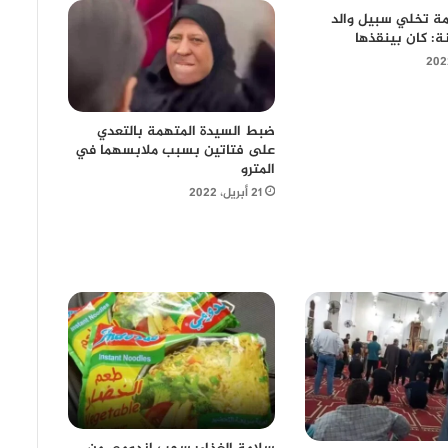
امة تخلي سبيل والد
نة: كان بينقذها
ضبط السيدة المتهمة بالتعدي
على فتاتين بسبب ملابسهما في
المترو
21 أبريل، 2022