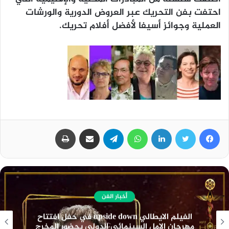
احتفت بفن التحريك عبر العروض الدورية والورشات
العملية وجوائز أسيفا لأفضل أفلام تحريك.
فيسبوك
تويتر
لينكدإن
واتساب
تيلقرام
مشاركة عبر البريد
طباعة
أخبار الفن
نادي السينما الافريقية يعرض فيلم ” تمساح النيل