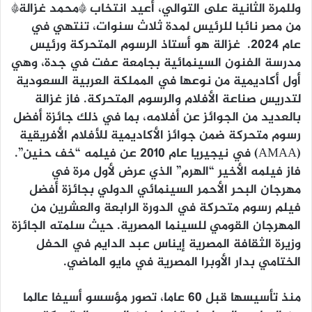
وللمرة الثانية على التوالي، أعيد انتخاب *محمد غزالة*
من مصر نائبا للرئيس لمدة ثلاث سنوات، تنتهي في
عام 2024. غزالة هو أستاذ الرسوم المتحركة ورئيس
مدرسة الفنون السينمائية بجامعة عفت في جدة، وهي
أول أكاديمية من نوعها في المملكة العربية السعودية
لتدريس صناعة الأفلام والرسوم المتحركة. فاز غزالة
بالعديد من الجوائز عن أفلامه، بما في ذلك جائزة أفضل
رسوم متحركة ضمن جوائز الأكاديمية للأفلام الأفريقية
(AMAA) في نيجيريا عام 2010 عن فيلمه “خف حنين”.
فاز فيلمه الأخير “الهرم” الذي عرض لأول مرة في
مهرجان البحر الأحمر السينمائي الدولي بجائزة أفضل
فيلم رسوم متحركة في الدورة الرابعة والعشرين من
المهرجان القومي للسينما المصرية. حيث سلمته الجائزة
وزيرة الثقافة المصرية إيناس عبد الدايم في الحفل
الختامي بدار الأوبرا المصرية في مايو الماضي.
منذ تأسيسها قبل 60 عاما، تصور مؤسسو أسيفا عالما