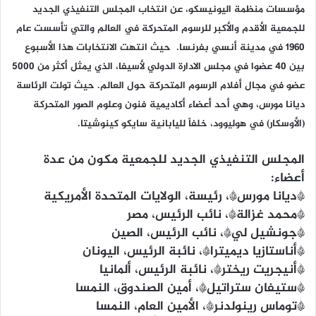
مؤسسات منظمة اليونيسكو، عن انتخاب المجلس التنفيذي الجديد
للجمعية الأقدم والأكبر للرسوم المتحركة في العالم والتي تأسست عام
1960 في مدينة أنسي بفرنسا. حيث انتهت الانتخابات هذا الأسبوع
بين 40 عضوا في مجلس الادارة الدولي لأسيفا، الذي يمثل أكثر من 5000
عضو في مجال أفلام الرسوم المتحركة حول العالم. حيث تولت الرئاسة
ديانا مورس، وهي أحد أعضاء أكاديمية فنون وعلوم الصور المتحركة
(الأوسكار) في هوليوود، خلفاً لليابانية سايكو كينوشيتا.
المجلس التنفيذي الجديد للجمعية مكون من عدة
أعضاء:
*ديانا مورس*، رئيسة، الولايات المتحدة الأمريكية
*محمد غزالة*، نائب الرئيس، مصر
*جونشيل لي*، نائب الرئيس، الصين
*أناستازيا ديميترا*، نائبة الرئيس، اليونان
*أنيجريت ريختر*، نائبة الرئيس، ألمانيا
*ستيفان ستراتيل*، أمين الصندوق، النمسا
*توماس رينولدنر*، الأمين العام، النمسا