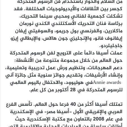
من السلام والحوار باستخدام فن الرسوم المتحركة
كجسر بين الثقافات والأيديولوجيات المختلفة. فقد
تشكلت كجمعية لفناني ومحبي سينما التحريك،
برئاسة فنان التحريك الأسكتلندي الكندي نورمان
ماكلارين، والفرنسي بول جريمو، والسوفيتي إيفان
إيفانوف فانو، والإنجليزي جون هالاس، والإيطالي إيزو
جاجليلردو.
عملت أسيفا دائماً على الترويج لفن الرسوم المتحركة
حول العالم من خلال مجموعة متنوعة من الأنشطة:
دعم المهرجانات، وتنظيم ورش عمل تدريبية وتعليمية،
وإنشاء الأرشيفات، وتقديم جوائز سنوية مثل جائزة آني
Annie awardsفي هوليوود، والاحتفال باليوم العالمي
للرسوم المتحركة في 28 أكتوبر من كل عام.
تمتلك أسيفا أكثر من 40 فرعا حول العالم. تأسس الفرع
العربي والإفريقي الأول -أسيفا مصر- في الإسكندرية
في عام 2008 بالتعاون مع مكتبة الإسكندرية حيث
أطلقت سلسلة من المبادرات المحلية والإقليمية التي