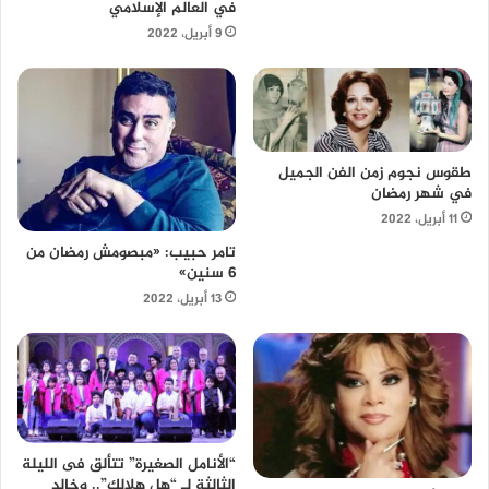
في العالم الإسلامي
9 أبريل، 2022
طقوس نجوم زمن الفن الجميل
في شهر رمضان
11 أبريل، 2022
تامر حبيب: «مبصومش رمضان من
6 سنين»
13 أبريل، 2022
“الأنامل الصغيرة” تتألق فى الليلة
الثالثة لـ “هل هلالك”.. وخالد