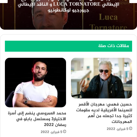
” بسينما الهناجر السبت المقبل
مقالات ذات صلة
حسين فهمي: مهرجان الأقصر
للسينما الأفريقية لديه مقومات
محمد العمروسي ينضم إلى أسرة
كثيرة جدا تجعله من أهم
الاختيار3 ومسلسل بابلو في
المهرجانات
رمضان 2022
5 فبراير، 2022
5 فبراير، 2022