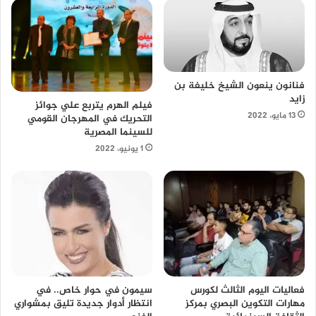
فنانون ينعون الشيخ خليفة بن
زايد
فيلم الهرم يتربع علي جوائز
13 مايو، 2022
التحريك في المهرجان القومي
للسينما المصرية
1 يونيو، 2022
سيمون في حوار خاص.. في
فعاليات اليوم الثالث لكورس
انتظار أدوار جديدة تليق بمشواري
مهارات التكوين البصري بمركز