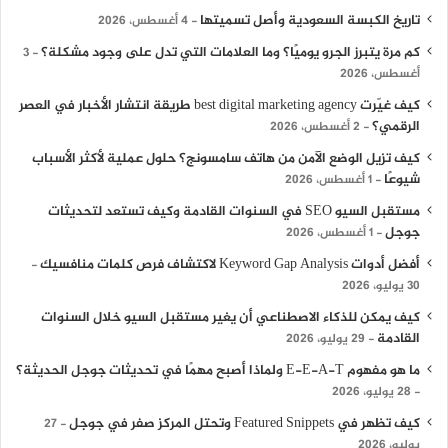
تاريخ الكبسة السعودية وأصل تسميتها
4 أغسطس، 2026
كم مرة يتبرز الجرو يوميًا؟ وما العلامات التي تدل على وجود مشكلة؟
3
أغسطس، 2026
كيف غيّرت best digital marketing agency طريقة انتشار الأخبار في العصر
الرقمي؟
2 أغسطس، 2026
كيف تزيل الوضع الآمن من هاتف سامسونج؟ حلول عملية لأكثر الأسباب
شيوعًا
1 أغسطس، 2026
مستقبل السيو SEO في السنوات القادمة وكيف تستعد لتحديثات
جوجل
1 أغسطس، 2026
أفضل أدوات Keyword Gap Analysis لاكتشاف فرص كلمات منافسيك
30 يوليو، 2026
كيف يمكن للذكاء الاصطناعي أن يغير مستقبل السيو خلال السنوات
القادمة
29 يوليو، 2026
ما هو مفهوم E-E-A-T ولماذا أصبح مهمًا في تحديثات جوجل الحديثة؟
28 يوليو، 2026
كيف تظهر في Featured Snippets وتحتل المركز صفر في جوجل
27
يوليو، 2026