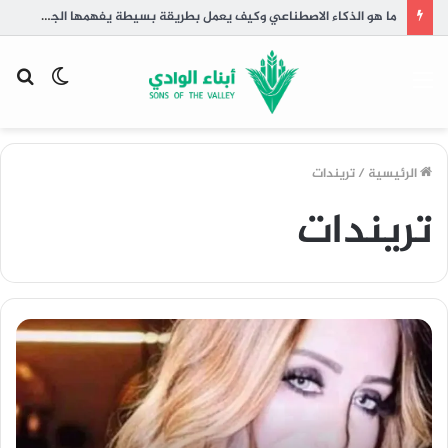
القائمة
الوضع
بح
المظلم
عن
الرئيسية
/
تريندات
تريندات